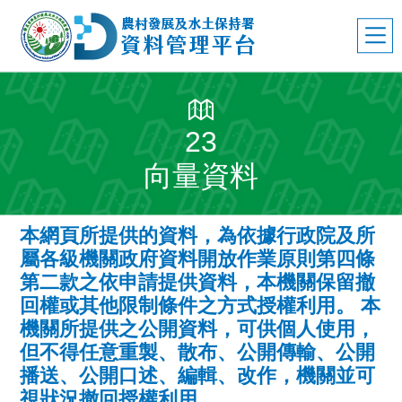
23
向量資料
本網頁所提供的資料，為依據行政院及所
屬各級機關政府資料開放作業原則第四條
第二款之依申請提供資料，本機關保留撤
回權或其他限制條件之方式授權利用。 本
機關所提供之公開資料，可供個人使用，
但不得任意重製、散布、公開傳輸、公開
播送、公開口述、編輯、改作，機關並可
視狀況撤回授權利用。