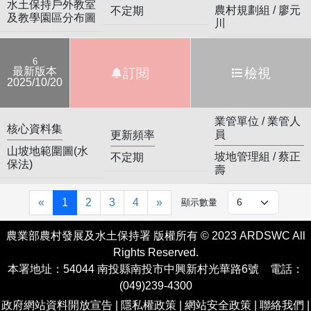
水土保持戶外教室
農村規劃組 / 廖元
不定期
及教學園區分布圖
川
6
最新版本
訂閱
檢視
2025/10/20
業管單位 / 業管人
核心資料集
員
更新頻率
山坡地範圍圖(水
坡地管理組 / 蔡正
不定期
保法)
壽
«
1
2
3
4
»
顯示數量
農業部農村發展及水土保持署 版權所有 © 2023 ARDSWC All
Rights Reserved.
本署地址：54044 南投縣南投市中興新村光華路6號 電話：
(049)239-4300
政府網站資料開放宣告
|
隱私權政策
|
網站安全政策
|
聯絡我們
|