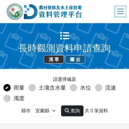
長時觀測資料申請查詢
清 單
圖 台
請選擇儀器
雨量
土壤含水量
水位
流速
濁度
縣市
查詢
共 0 筆資料