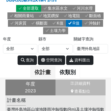
全部選取
集水區水文
河川水理
相關雨量站
地質鑽探
地電阻
斷面樁
河床質
橫斷面
K值
R值
沖蝕針
土壤力學
年度
縣市
關鍵字查詢
查詢
空間查詢
資料匯出
依計畫
依類別
年度
詳細資料
2023
查看點位
計畫名稱
臺灣外島地區山坡地降雨沖蝕指數(Rm)及土壤沖蝕指數